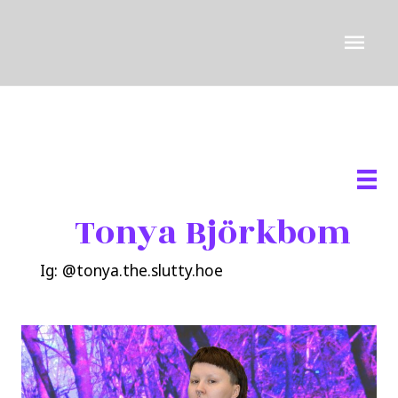
Siirry
Pääv
sisältöön
Tonya Björkbom
I
g
:
@
tonya.the.slutty.ho
e