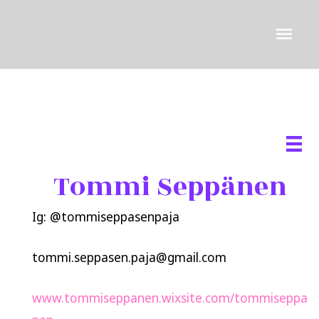
Siirry
Pääv
sisältöön
Tommi Seppänen
Ig: @tommiseppasenpaja
tommi.seppasen.paja@gmail.com
www.tommiseppanen.wixsite.com/tommiseppa