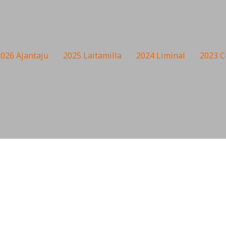
026 Ajantaju
2025 Laitamilla
2024 Liminal
2023 C
 Lankinen