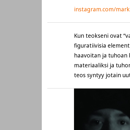
instagram.com/mark
Kun teokseni ovat “v
figuratiivisia elementtej
haavoitan ja tuhoan k
materiaaliksi ja tuhon
teos syntyy jotain uut