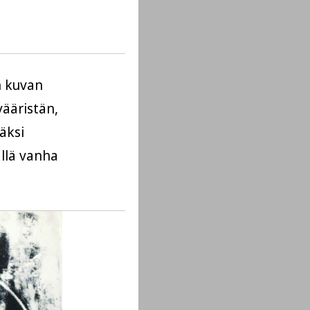
n kuvan
̈äristän,
̈ksi
llä vanha