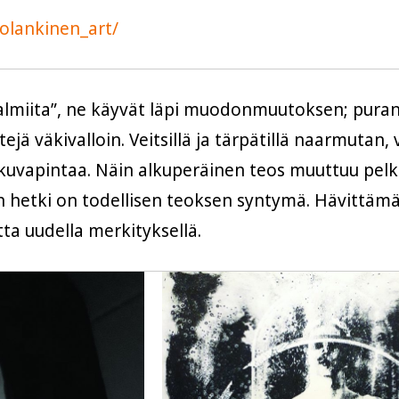
olankinen_art/
almiita”, ne käyvät läpi muodonmuutoksen; pura
ä väkivalloin. Veitsillä ja tärpätillä naarmutan, va
uvapintaa. Näin alkuperäinen teos muuttuu pelka
 hetki on todellisen teoksen syntymä. Hävittämä
ta uudella merkityksellä.