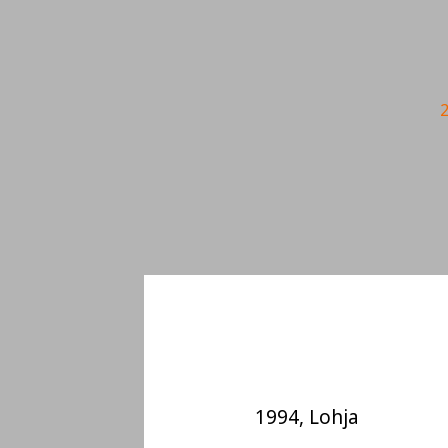
Siirry
sisältöön
2
Marko
1994, Lohja