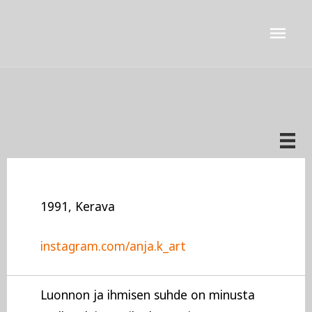
Siirry
Pääv
sisältöön
Anja Korkiakangas
1991, Kerava
instagram.com/anja.k_art
Luonnon ja ihmisen suhde on minusta