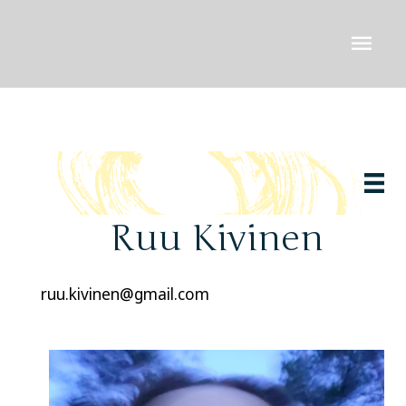
Siirry
Pääv
sisältöön
Ruu Kivinen
ruu.kivinen@gmail.com